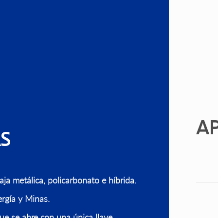
AP
S
ja metálica, policarbonato e híbrida.
rgía y Minas.
e se abre con una única llave.